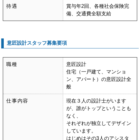
待遇
賞与年2回、各種社会保険完
備、交通費全額支給
意匠設計スタッフ募集要項
職種
意匠設計
住宅（一戸建て、マンショ
ン、アパート）の意匠設計全
般
仕事内容
現在３人の設計士がいます
が、誰がトップということも
なく、
それぞれが独立してデザイン
しています。
はじめはその3人のアシスタ